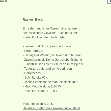
Basic
Rasion - Basic
Ein sehr handlicher Rasenmäher aufgrund
seines leichten Gewichts, auch dank der
Freilauffunktion der Vorderräder.
- Lenker und Griff anpassbar für alle
Körpergrößen
- Geringerer Wartungsaufwand und höhere
Zuverlässigkeit; Keine Geruchsbelästigung
- Einsatz in sensiblen Bereichen zu fast jeder
Tageszeit, aufgrund seine geringen
Geräusches
- Schnittbreite 60 cm
- sechs Schnitthöhen manuell einstellbar
- Max. Motorleistung 1100 W
- Schalldruckpegel 92 dB
Versandkosten: 0,00 €
Details zu Lieferung & Preisen ins Ausland