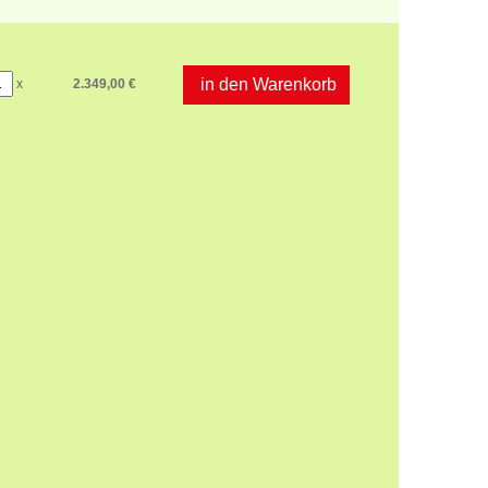
in den Warenkorb
x
2.349,00 €