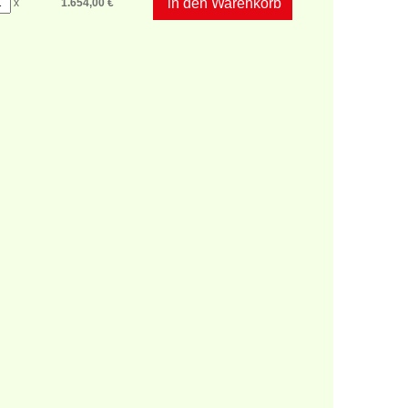
in den Warenkorb
x
1.654,00 €