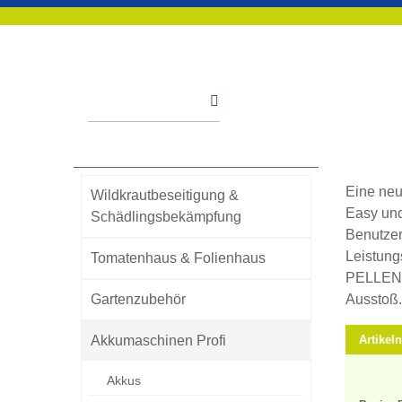
Startseite
Online-Shop
Akkumaschinen Profi
Rasenmäher - R
Ras
Kategorien
Eine neu
Wildkrautbeseitigung &
Easy und
Schädlingsbekämpfung
Benutzer
Leistung
Tomatenhaus & Folienhaus
PELLENC 
Gartenzubehör
Ausstoß.
Akkumaschinen Profi
Artike
Akkus