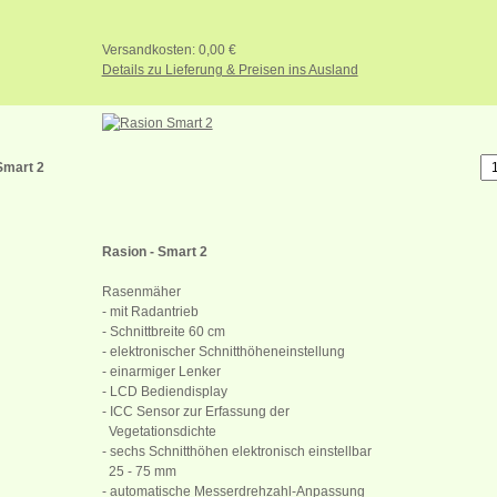
Versandkosten: 0,00 €
Details zu Lieferung & Preisen ins Ausland
Smart 2
Rasion - Smart 2
Rasenmäher
- mit Radantrieb
- Schnittbreite 60 cm
- elektronischer Schnitthöheneinstellung
- einarmiger Lenker
- LCD Bediendisplay
- ICC Sensor zur Erfassung der
Vegetationsdichte
- sechs Schnitthöhen elektronisch einstellbar
25 - 75 mm
- automatische Messerdrehzahl-Anpassung