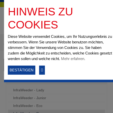
HINWEIS ZU
COOKIES
Diese Website verwendet Cookies, um Ihr Nutzungserlebnis zu
Startseite
Online-Shop
Wildkrautbeseitigung & Schädlingsbekämpfung
verbessern. Wenn Sie unsere Website benutzen möchten,
InfraWeeder - Ronco
stimmen Sie der Verwendung von Cookies zu. Sie haben
zudem die Möglichkeit zu entscheiden, welche Cookies gesetzt
werden sollen und welche nicht.
Mehr erfahren.
Kategorien
BESTÄTIGEN
Wildkrautbeseitigung & Schädlingsbekämpfung
InfraWeeder - Lady
InfraWeeder - Junior
InfraWeeder - Eco