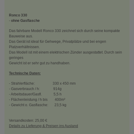
Ronco 330
-
ohne Gasflasche
Das fahrbare Modell Ronco 330 zeichnet sich durch seine kompakte
Bauweise aus.
Das Gerät ist ideal für Gehwege, Privatplätze und bei engen
Platzverhältnissen.
Das Modell ist mit einem elektrischen Zünder ausgestattet. Durch sein
geringes
Gewicht ist er sehr gut zu handhaben.
Technische Daten:
- Strahlerfläche: 330 x 450 mm
- Gasverbrauch / h: 914g
- Arbeitsdauer/Gasfl. 5,5 h
- Flächenleistung / h bis 400m²
- Gewicht o. Gasflasche: 23,5 kg
Versandkosten: 25,00 €
Details zu Lieferung & Preisen ins Ausland