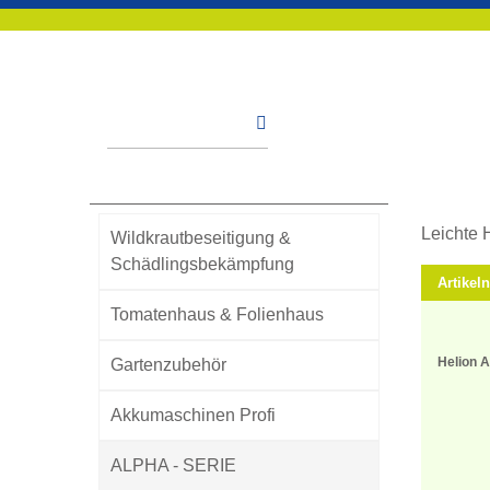
Startseite
Online-Shop
ALPHA - SERIE
Heckenschere
He
Kategorien
Leichte 
Wildkrautbeseitigung &
Schädlingsbekämpfung
Artike
Tomatenhaus & Folienhaus
Helion A
Gartenzubehör
Akkumaschinen Profi
ALPHA - SERIE