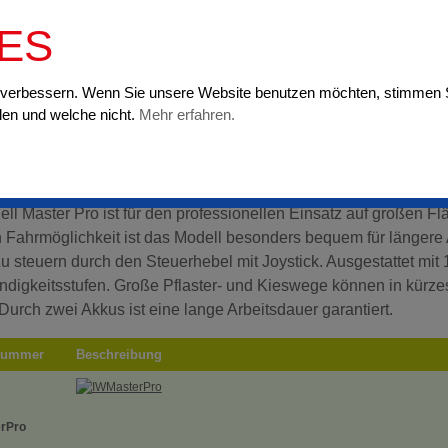
07229 
IES
fung
InfraWeeder - Master Pro
u verbessern. Wenn Sie unsere Website benutzen möchten, stimmen 
len und welche nicht.
Mehr erfahren.
STARTSEITE
ÜBER UNS
raWeeder - Master Pro
ll Master Pro ist für den professionellen Einsatz auf großen F
n Fahrmöglichkeit ist das Modell besonders bequem für längere A
zu steuern durch den Steuerhebel mit Joystick. Ausgestattet mit
digkeitsstufen. Große Pflaster- und Kieswege können in kürzest
Durch zwei Akkus ist eine lange Arbeitsdauer garantiert.
lnummer
Beschreibung
rPro