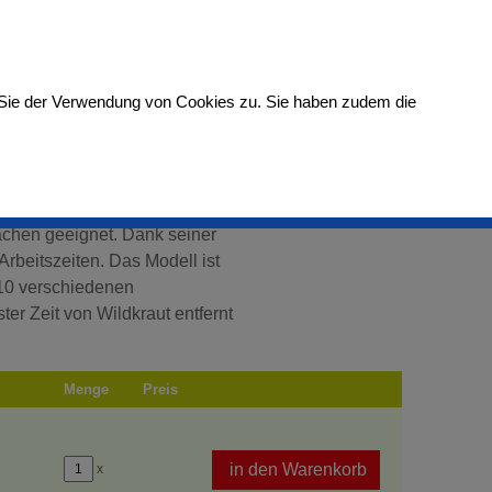
- 1853700
Kundenlogin
Warenkorb
Sie der Verwendung von Cookies zu. Sie haben zudem die
PRODUKTE
ONLINE-SHOP
KONTAKT
lächen geeignet. Dank seiner
rbeitszeiten. Das Modell ist
 10 verschiedenen
er Zeit von Wildkraut entfernt
Menge
Preis
in den Warenkorb
x