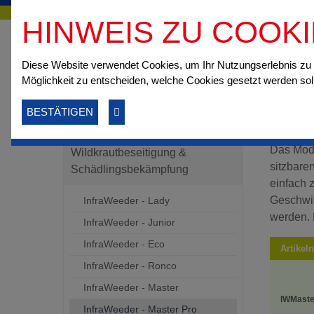
HINWEIS ZU COOK
Startseite
Online-Shop
Wildkrautbeseitigung & Schädlingsbekämp
Diese Website verwendet Cookies, um Ihr Nutzungserlebnis z
Möglichkeit zu entscheiden, welche Cookies gesetzt werden sol
Inf
BESTÄTIGEN
Kategorien
Das Mode
Wildkrautbeseitigung &
sitzbare
Schädlingsbekämpfung
einfach 
Geschwin
InfraWeeder - Lady
werden. 
InfraWeeder - Junior
InfraWeeder - Eco
Artike
InfraWeeder - Ronco
InfraWeeder - Master
IWMaste
InfraWeeder - Master Pro