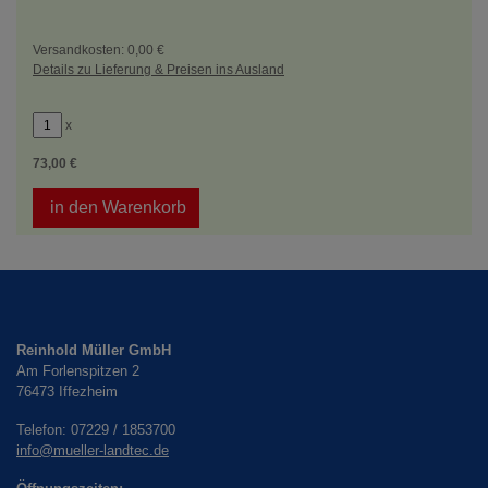
Versandkosten: 0,00 €
Details zu Lieferung & Preisen ins Ausland
x
73,00 €
in den Warenkorb
Reinhold Müller GmbH
Am Forlenspitzen 2
76473
Iffezheim
Telefon:
07229 / 1853700
info@mueller-landtec.de