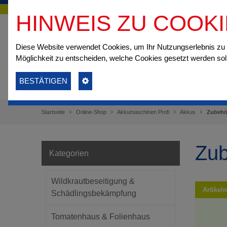
HINWEIS ZU COOK
Diese Website verwendet Cookies, um Ihr Nutzungserlebnis z
Möglichkeit zu entscheiden, welche Cookies gesetzt werden sol
BESTÄTIGEN
Startseite
Online-Shop
Akkumaschinen Profi
Akkus
Zubehö
Zub
Kategorien
Wildkrautbeseitigung &
Artike
Schädlingsbekämpfung
Tomatenhaus & Folienhaus