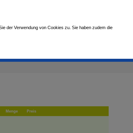
- 1853700
Kundenlogin
Warenkorb
Sie der Verwendung von Cookies zu. Sie haben zudem die
PRODUKTE
ONLINE-SHOP
KONTAKT
Menge
Preis