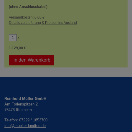
(ohne Anschlusskabel)
Versandkosten: 0,00 €
Details zu Lieferung & Preisen ins Ausland
x
1.129,00 €
in den Warenkorb
Reinhold Müller GmbH
Am Forlenspitzen 2
76473
Iffezheim
Telefon:
07229 / 1853700
info@mueller-landtec.de