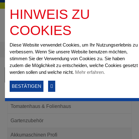
HINWEIS ZU
COOKIES
Diese Website verwendet Cookies, um Ihr Nutzungserlebnis zu
Startseite
Online-Shop
Akkumaschinen Profi
Freischneider
verbessern. Wenn Sie unsere Website benutzen möchten,
stimmen Sie der Verwendung von Cookies zu. Sie haben
zudem die Möglichkeit zu entscheiden, welche Cookies gesetzt
werden sollen und welche nicht.
Mehr erfahren.
Kategorien
BESTÄTIGEN
Wildkrautbeseitigung & Schädlingsbekämpfung
Tomatenhaus & Folienhaus
Gartenzubehör
Akkumaschinen Profi