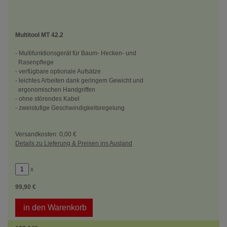
Multitool MT 42.2
- Multifunktionsgerät für Baum- Hecken- und
Rasenpflege
- verfügbare optionale Aufsätze
- leichtes Arbeiten dank geringem Gewicht und
ergonomischen Handgriffen
- ohne störendes Kabel
- zweistufige Geschwindigkeitsregelung
Versandkosten: 0,00 €
Details zu Lieferung & Preisen ins Ausland
x
99,90 €
in den Warenkorb